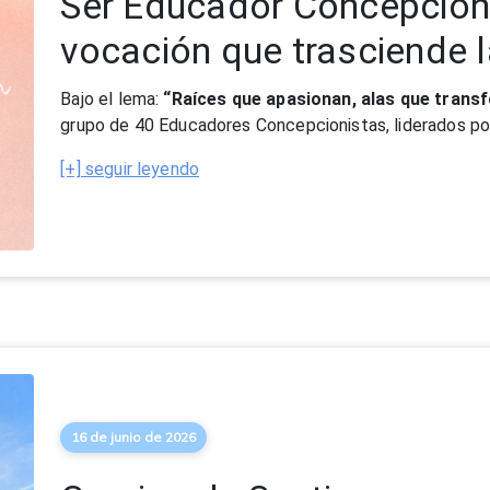
16 de junio de 2026
Camino de Santiago
Este mes de junio, un grupo de jóvenes concepcionista
Santiago, recorriendo desde Sarria hasta Santiago de 
Han sido días de c
[+] seguir leyendo