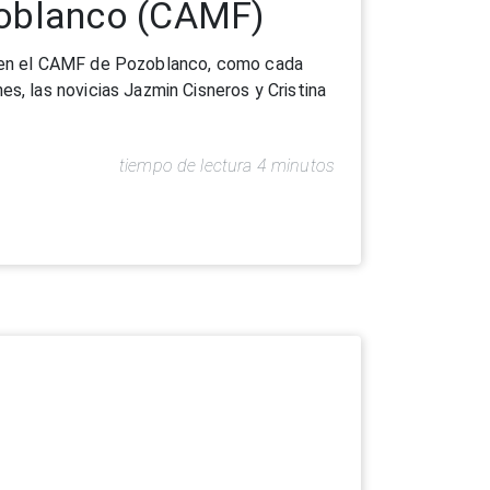
ullingar (Irlanda)
os de distintas edades y 5 monitores está
 Mullingar (Irlanda). Uno de los monitore
tiempo de lectura 5 minutos