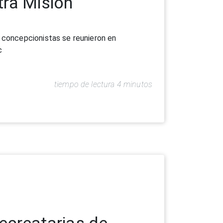
ecreatarias de
ó las reuniones de Ecónomas y Secretarias
Mazariegos, Ecónoma General, y M. Ingrid
tiempo de lectura 5 minutos