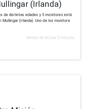
ra Misión
s concepcionistas se reunieron en
c
tiempo de lectura 4 minutos