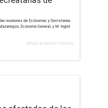
os afectados de los
ado venezuela
archa la campaña solidaria
"¡SOS
ados a apoyar a las pe
tiempo de lectura 5 minutos