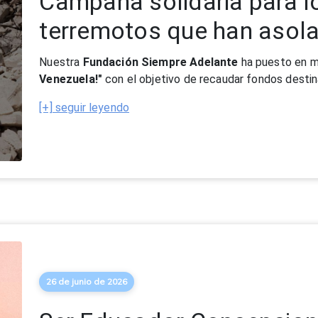
26 de junio de 2026
Ser Educador Concepcion
vocación que trasciende 
Bajo el lema:
“Raíces que apasionan, alas que trans
grupo de 40 Educadores Concepcionistas, liderados p
[+] seguir leyendo