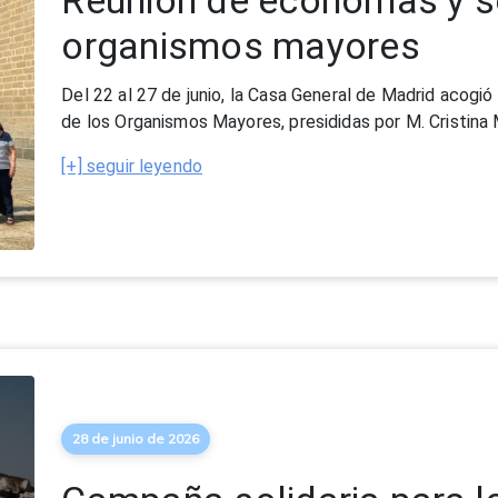
28 de junio de 2026
Campaña solidaria para l
terremotos que han asol
Nuestra
Fundación Siempre Adelante
ha puesto en m
Venezuela!"
con el objetivo de recaudar fondos destin
[+] seguir leyendo