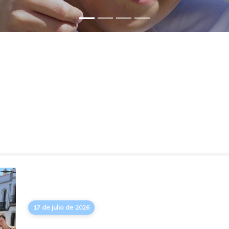
17 de julio de 2026
Campo de trabajo en Po
Durante los días 7-16 de julio de 2026, ha tenido lug
año, el campo de trabajo. En él han participado 12 jóven
[+] seguir leyendo