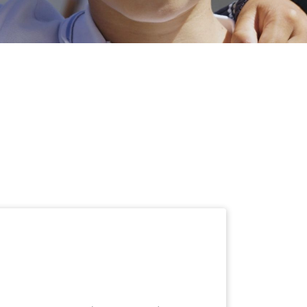
zoblanco (CAMF)
ar en el CAMF de Pozoblanco, como cada
es, las novicias Jazmin Cisneros y Cristina
tiempo de lectura 4 minutos