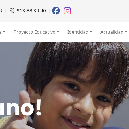
D
|
913 88 39 40
|
s
Proyecto Educativo
Identidad
Actualidad