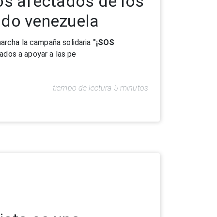
ista es una
las aulas
forman”
del 28 de junio al 3 de julio, un
or M. Carmen Fernández, respon
tiempo de lectura 6 minutos