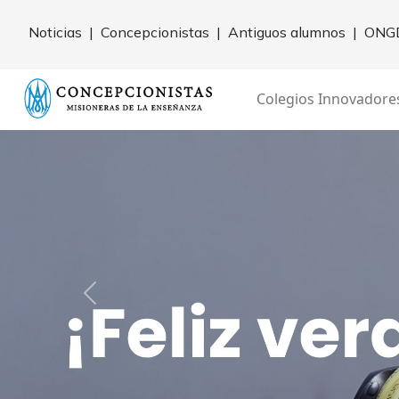
Noticias
|
Concepcionistas
|
Antiguos alumnos
|
ONG
Colegios Innovadore
Previo
Ver noticia
Lo último