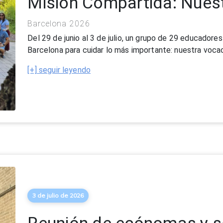
3 de julio de 2026
Reunión de ecónomas y s
organismos mayores
Del 22 al 27 de junio, la Casa General de Madrid acogi
de los Organismos Mayores, presididas por M. Cristina 
[+] seguir leyendo