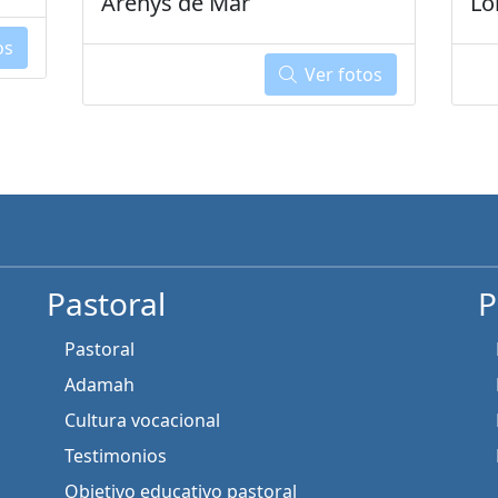
Arenys de Mar
Lo
os
Ver fotos
Pastoral
P
Pastoral
Adamah
Cultura vocacional
Testimonios
Objetivo educativo pastoral