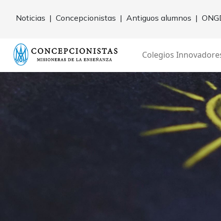
Noticias
|
Concepcionistas
|
Antiguos alumnos
|
ONG
Colegios Innovadore