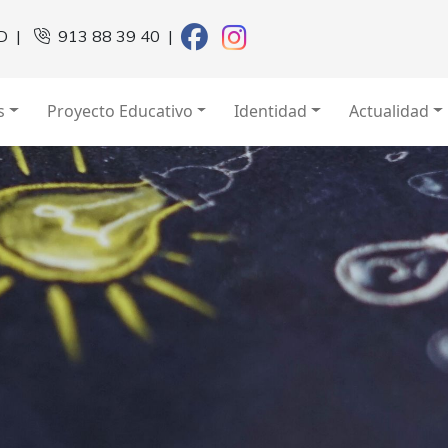
D
|
913 88 39 40
|
s
Proyecto Educativo
Identidad
Actualidad